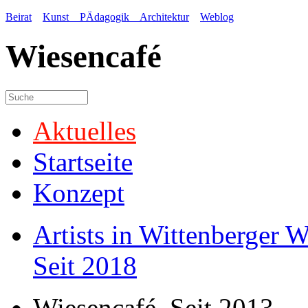
Beirat
Kunst PÄdagogik Architektur
Weblog
Wiesencafé
Aktuelles
Startseite
Konzept
Artists in Wittenberger 
Seit 2018
Wiesencafé. Seit 2013